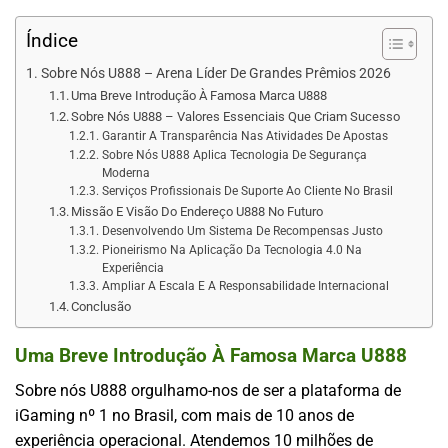
Índice
Sobre Nós U888 – Arena Líder De Grandes Prêmios 2026
Uma Breve Introdução À Famosa Marca U888
Sobre Nós U888 – Valores Essenciais Que Criam Sucesso
Garantir A Transparência Nas Atividades De Apostas
Sobre Nós U888 Aplica Tecnologia De Segurança
Moderna
Serviços Profissionais De Suporte Ao Cliente No Brasil
Missão E Visão Do Endereço U888 No Futuro
Desenvolvendo Um Sistema De Recompensas Justo
Pioneirismo Na Aplicação Da Tecnologia 4.0 Na
Experiência
Ampliar A Escala E A Responsabilidade Internacional
Conclusão
Uma Breve Introdução À Famosa Marca U888
Sobre nós U888
orgulhamo-nos de ser a plataforma de
iGaming nº 1 no Brasil, com mais de 10 anos de
experiência operacional. Atendemos 10 milhões de