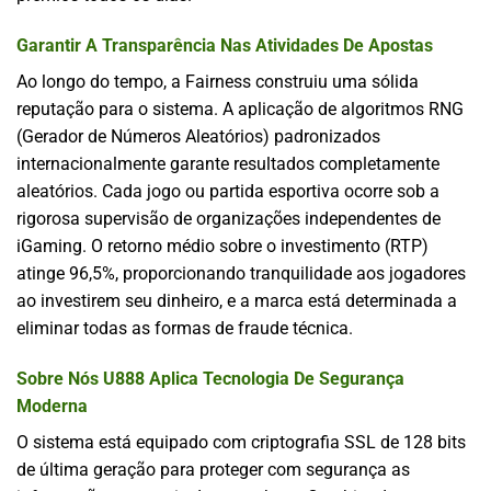
Garantir A Transparência Nas Atividades De Apostas
Ao longo do tempo, a Fairness construiu uma sólida
reputação para o sistema. A aplicação de algoritmos RNG
(Gerador de Números Aleatórios) padronizados
internacionalmente garante resultados completamente
aleatórios. Cada jogo ou partida esportiva ocorre sob a
rigorosa supervisão de organizações independentes de
iGaming. O retorno médio sobre o investimento (RTP)
atinge 96,5%, proporcionando tranquilidade aos jogadores
ao investirem seu dinheiro, e a marca está determinada a
eliminar todas as formas de fraude técnica.
Sobre Nós U888 Aplica Tecnologia De Segurança
Moderna
O sistema está equipado com criptografia SSL de 128 bits
de última geração para proteger com segurança as