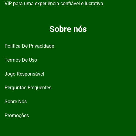
VIP para uma experiência confiável e lucrativa.
Sobre nós
Política De Privacidade
Termos De Uso
Jogo Responsável
Perguntas Frequentes
Sobre Nós
Promoções