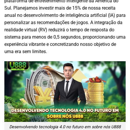
plataforma de entretenimento inteligente da América do
Sul. Planejamos investir mais de 15% de nossa receita
anual no desenvolvimento de inteligência artificial (IA) para
personalizar as recomendações de jogos. A integração da
realidade virtual (RV) reduzirá o tempo de resposta do
sistema para menos de 0,5 segundos, proporcionando uma
experiência vibrante e concretizando nosso objetivo de
uma era sem limites.
Desenvolvendo tecnologia 4.0 no futuro em sobre nós U888