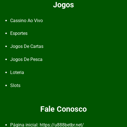
Jogos
Cassino Ao Vivo
Esportes
Jogos De Cartas
Jogos De Pesca
Loteria
Slots
Fale Conosco
Página inicial: https://u888betbr.net/