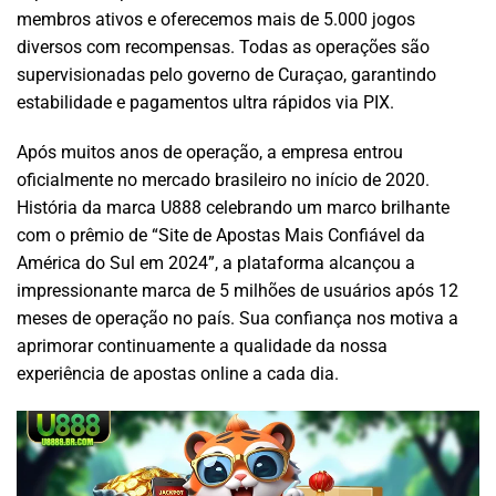
membros ativos e oferecemos mais de 5.000 jogos
diversos com recompensas. Todas as operações são
supervisionadas pelo governo de Curaçao, garantindo
estabilidade e pagamentos ultra rápidos via PIX.
Após muitos anos de operação, a empresa entrou
oficialmente no mercado brasileiro no início de 2020.
História da marca U888
celebrando um marco brilhante
com o prêmio de “Site de Apostas Mais Confiável da
América do Sul em 2024”, a plataforma alcançou a
impressionante marca de 5 milhões de usuários após 12
meses de operação no país. Sua confiança nos motiva a
aprimorar continuamente a qualidade da nossa
experiência de apostas online a cada dia.