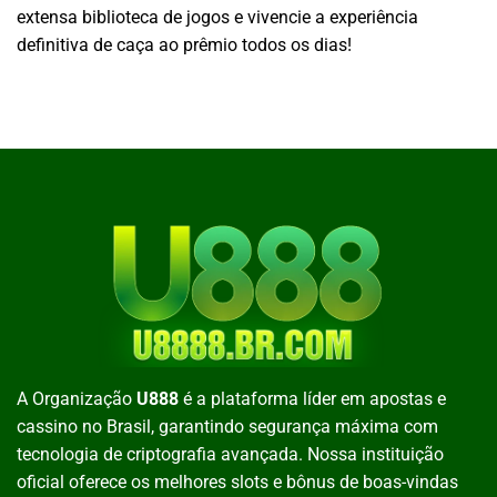
extensa biblioteca de jogos e vivencie a experiência
definitiva de caça ao prêmio todos os dias!
A Organizaçã
o
U888
é
a plataforma líder em apostas e
cassino no Brasil, garantindo segurança máxima com
tecnologia de criptografia avançada. Nossa instituição
oficial oferece os melhores slots e bônus de boas-vindas