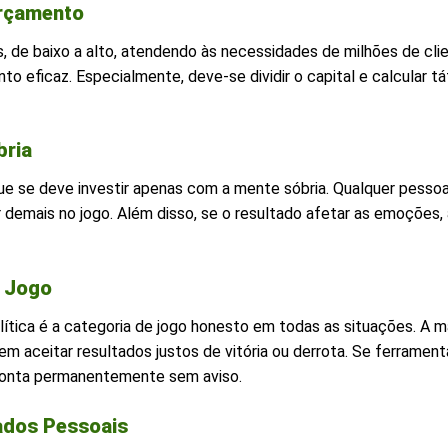
Orçamento
, de baixo a alto, atendendo às necessidades de milhões de clien
o eficaz. Especialmente, deve-se dividir o capital e calcular tát
bria
e se deve investir apenas com a mente sóbria. Qualquer pesso
demais no jogo. Além disso, se o resultado afetar as emoções,
o Jogo
tica é a categoria de jogo honesto em todas as situações. A m
 aceitar resultados justos de vitória ou derrota. Se ferramen
 conta permanentemente sem aviso.
ados Pessoais