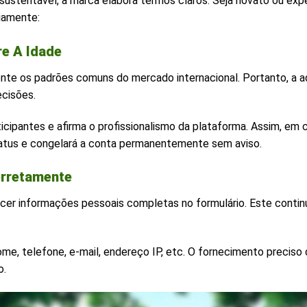
ustentável, a marca elabora termos claros. Seja novato ou exp
iamente:
e A Idade
nte os padrões comuns do mercado internacional. Portanto, a a
ecisões.
icipantes e afirma o profissionalismo da plataforma. Assim, em
status e congelará a conta permanentemente sem aviso.
orretamente
necer informações pessoais completas no formulário. Este cont
me, telefone, e-mail, endereço IP, etc. O fornecimento preciso
o.