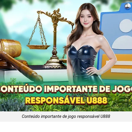
Conteúdo importante de jogo responsável U888