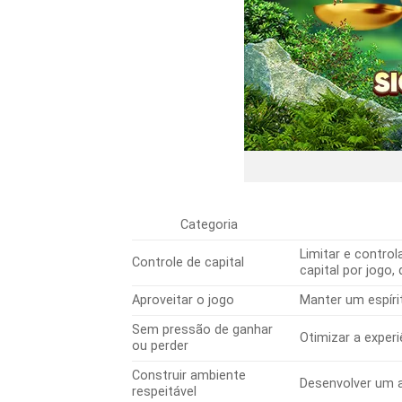
Categoria
Limitar e contro
Controle de capital
capital por jogo,
Aproveitar o jogo
Manter um espíri
Sem pressão de ganhar
Otimizar a exper
ou perder
Construir ambiente
Desenvolver um am
respeitável