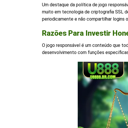
Um destaque da política de jogo responsáv
muito em tecnologia de criptografia SSL d
periodicamente e não compartilhar logins o
Razões Para Investir Ho
O jogo responsável é um conteúdo que todo
desenvolvimento com funções específicas 