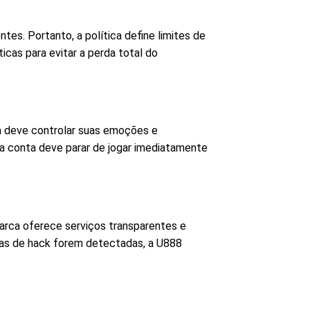
tes. Portanto, a política define limites de
icas para evitar a perda total do
a deve controlar suas emoções e
 a conta deve parar de jogar imediatamente
arca oferece serviços transparentes e
tas de hack forem detectadas, a U888