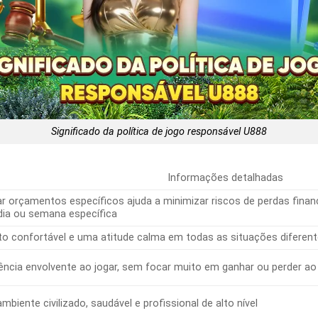
Significado da política de jogo responsável U888
Informações detalhadas
lar orçamentos específicos ajuda a minimizar riscos de perdas finan
 dia ou semana específica
to confortável e uma atitude calma em todas as situações diferen
iência envolvente ao jogar, sem focar muito em ganhar ou perder ao 
biente civilizado, saudável e profissional de alto nível