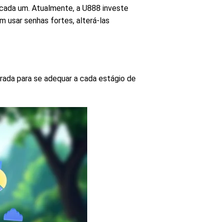
 cada um. Atualmente, a U888 investe
 usar senhas fortes, alterá-las
rada para se adequar a cada estágio de