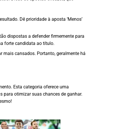
resultado. Dê prioridade à aposta ‘Menos’
tão dispostas a defender firmemente para
forte candidata ao título.
r mais cansados. Portanto, geralmente há
mento. Esta categoria oferece uma
as para otimizar suas chances de ganhar.
esmo!