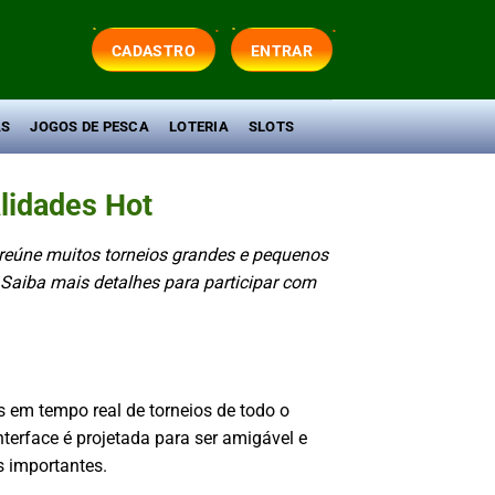
CADASTRO
ENTRAR
AS
JOGOS DE PESCA
LOTERIA
SLOTS
lidades Hot
reúne muitos torneios grandes e pequenos
 Saiba mais detalhes para participar com
 em tempo real de torneios de todo o
terface é projetada para ser amigável e
s importantes.