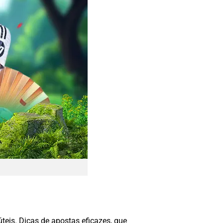
úteis. Dicas de apostas eficazes, que