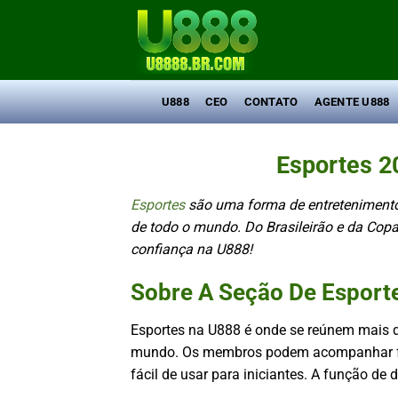
Skip
to
content
U888
CEO
CONTATO
AGENTE U888
Esportes 2
Esportes
são uma forma de entretenimento 
de todo o mundo. Do Brasileirão e da Copa
confiança na U888!
Sobre A Seção De Esport
Esportes
na U888 é onde se reúnem mais de
mundo. Os membros podem acompanhar facilm
fácil de usar para iniciantes. A função d