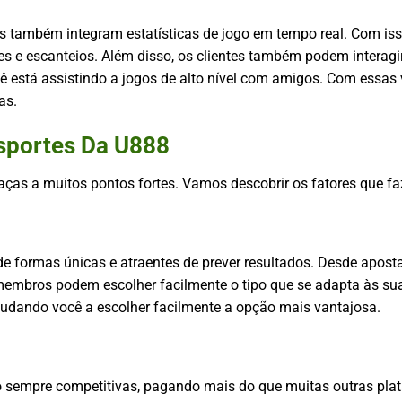
s
também integram estatísticas de jogo em tempo real. Com i
es e escanteios. Além disso, os clientes também podem intera
cê está assistindo a jogos de alto nível com amigos. Com essas 
as.
Esportes Da U888
aças a muitos pontos fortes. Vamos descobrir os fatores que fa
formas únicas e atraentes de prever resultados. Desde aposta
membros podem escolher facilmente o tipo que se adapta às su
judando você a escolher facilmente a opção mais vantajosa.
 sempre competitivas, pagando mais do que muitas outras pla