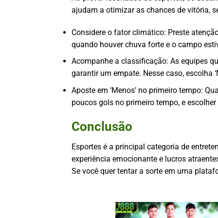
ajudam a otimizar as chances de vitória, s
Considere o fator climático: Preste atençã
quando houver chuva forte e o campo esti
Acompanhe a classificação: As equipes qu
garantir um empate. Nesse caso, escolha ‘
Aposte em ‘Menos’ no primeiro tempo: Qua
poucos gols no primeiro tempo, e escolhe
Conclusão
Esportes
é a principal categoria de entre
experiência emocionante e lucros atraente
Se você quer tentar a sorte em uma plata