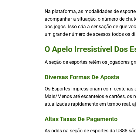
Na plataforma, as modalidades de
esporte
acompanhar a situação, o número de chut
aos jogos. Isso cria a sensação de que vo
um grande número de acessos todos os di
O Apelo Irresistível Dos 
A seção de
esportes
retém os jogadores gr
Diversas Formas De Aposta
Os
Esportes
impressionam com centenas de 
Mais/Menos até escanteios e cartões, os 
atualizadas rapidamente em tempo real, a
Altas Taxas De Pagamento
As odds na seção de
esportes
da U888 são