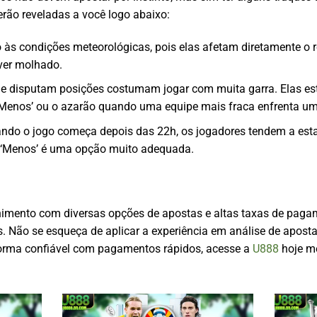
erão reveladas a você logo abaixo:
o às condições meteorológicas, pois elas afetam diretamente o 
ver molhado.
e disputam posições costumam jogar com muita garra. Elas es
Menos’ ou o azarão quando uma equipe mais fraca enfrenta uma 
ndo o jogo começa depois das 22h, os jogadores tendem a esta
r ‘Menos’ é uma opção muito adequada.
tenimento com diversas opções de apostas e altas taxas de paga
s. Não se esqueça de aplicar a experiência em análise de apost
forma confiável com pagamentos rápidos, acesse a
U888
hoje m