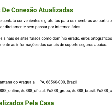
 De Conexão Atualizadas
 contato convenientes e gratuitos para os membros ao particip
ctar diretamente sem passar por intermediários.
os sinais de sites falsos como domínio errado, erros ortográficos
amente as informações dos canais de suporte seguros abaixo:
Santana do Araguaia – PA, 68560-000, Brazil
888_online, #u888_oficial, #u888_grupo, #u888_brasil, #u888
lizados Pela Casa