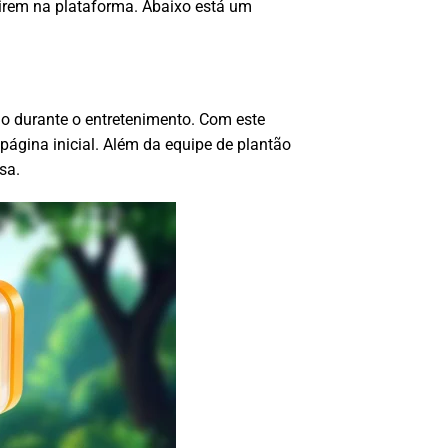
irem na plataforma. Abaixo está um
do durante o entretenimento. Com este
ágina inicial. Além da equipe de plantão
sa.