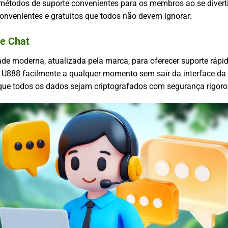
métodos de suporte convenientes para os membros ao se divert
onvenientes e gratuitos que todos não devem ignorar:
ve Chat
de moderna, atualizada pela marca, para oferecer suporte rápi
o U888
facilmente a qualquer momento sem sair da interface da p
que todos os dados sejam criptografados com segurança rigoro