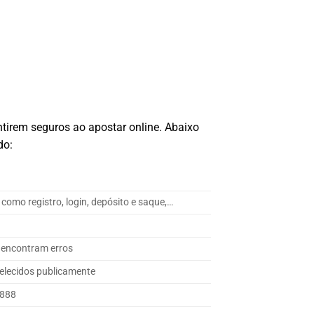
ntirem seguros ao apostar online. Abaixo
do:
omo registro, login, depósito e saque,…
 encontram erros
belecidos publicamente
U888