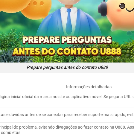
Prepare perguntas antes do contato U888
Informações detalhadas
ina inicial oficial da marca no site ou aplicativo móvel. Se pegar a URL 
as e dúvidas antes de se conectar para receber suporte mais rápido, e
incipal do problema, evitando divagações ao fazer contato na U888. Ass
e completas