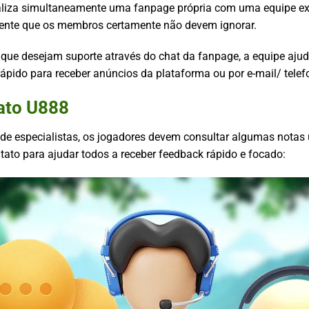
iza simultaneamente uma fanpage própria com uma equipe expe
nte que os membros certamente não devem ignorar.
 que desejam suporte através do chat da fanpage, a equipe aju
ápido para receber anúncios da plataforma ou por e-mail/ telef
ato U888
de especialistas, os jogadores devem consultar algumas notas 
tato para ajudar todos a receber feedback rápido e focado: