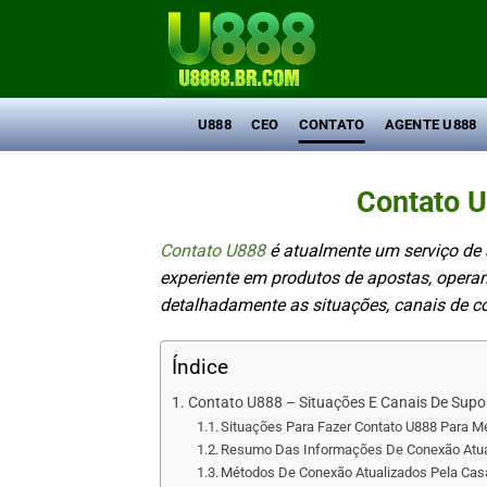
Skip
to
content
U888
CEO
CONTATO
AGENTE U888
Contato U
Contato U888
é atualmente um serviço de 
experiente em produtos de apostas, opera
detalhadamente as situações, canais de c
Índice
Contato U888 – Situações E Canais De Supor
Situações Para Fazer Contato U888 Para 
Resumo Das Informações De Conexão Atua
Métodos De Conexão Atualizados Pela Cas