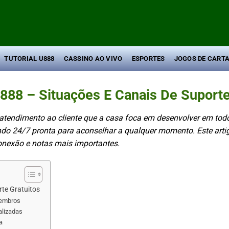
TUTORIAL U888
CASSINO AO VIVO
ESPORTES
JOGOS DE CART
888 – Situações E Canais De Suporte
atendimento ao cliente que a casa foca em desenvolver em tod
ndo 24/7 pronta para aconselhar a qualquer momento. Este arti
onexão e notas mais importantes.
te Gratuitos
Membros
lizadas
a