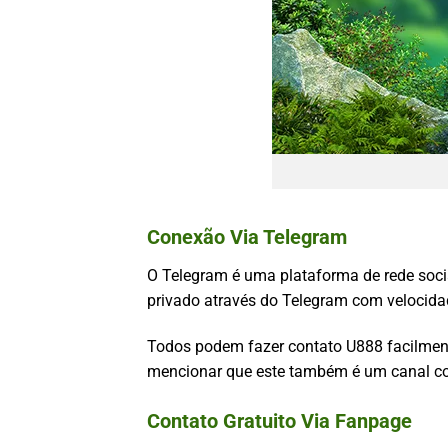
Conexão Via Telegram
O Telegram é uma plataforma de rede soci
privado através do Telegram com velocida
Todos podem fazer contato U888 facilmente
mencionar que este também é um canal co
Contato Gratuito Via Fanpage