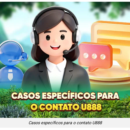
Casos específicos para o contato U888