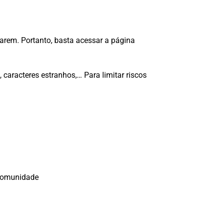
arem. Portanto, basta acessar a página
, caracteres estranhos,… Para limitar riscos
_comunidade