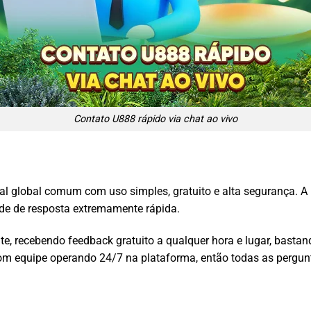
Contato U888 rápido via chat ao vivo
al global comum com uso simples, gratuito e alta segurança. A
de de resposta extremamente rápida.
, recebendo feedback gratuito a qualquer hora e lugar, bastand
m equipe operando 24/7 na plataforma, então todas as pergun