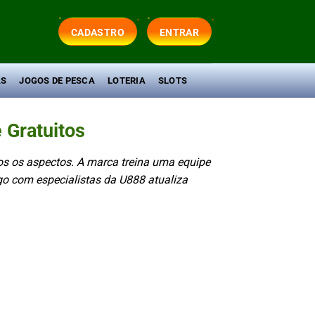
CADASTRO
ENTRAR
AS
JOGOS DE PESCA
LOTERIA
SLOTS
 Gratuitos
os os aspectos. A marca treina uma equipe
go com especialistas da U888 atualiza