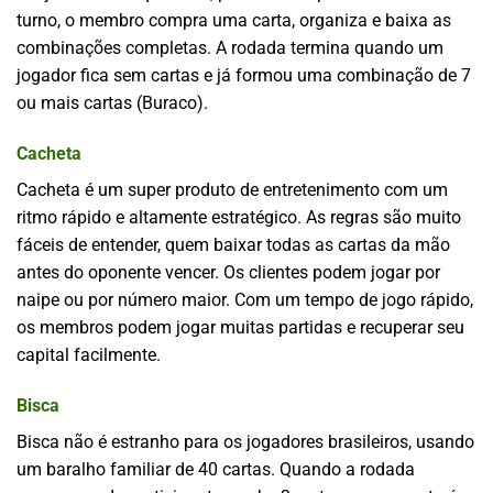
turno, o membro compra uma carta, organiza e baixa as
combinações completas. A rodada termina quando um
jogador fica sem cartas e já formou uma combinação de 7
ou mais cartas (Buraco).
Cacheta
Cacheta é um super produto de entretenimento com um
ritmo rápido e altamente estratégico. As regras são muito
fáceis de entender, quem baixar todas as cartas da mão
antes do oponente vencer. Os clientes podem jogar por
naipe ou por número maior. Com um tempo de jogo rápido,
os membros podem jogar muitas partidas e recuperar seu
capital facilmente.
Bisca
Bisca não é estranho para os jogadores brasileiros, usando
um baralho familiar de 40 cartas. Quando a rodada