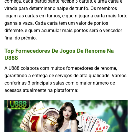
começa, cada participante recebe 3 cartas, e uma carta é
virada para determinar o naipe de trunfo. Os membros
jogam as cartas em turnos, e quem jogar a carta mais forte
ganha a vaza. Cada carta tem um valor de pontos
diferente, e quem acumular mais pontos será o vencedor
final do prêmio.
Top Fornecedores De Jogos De Renome Na
U888
A U888 colabora com muitos fornecedores de renome,
garantindo a entrega de serviços de alta qualidade. Vamos
conferir as 3 principais salas com o maior número de
acessos atualmente na plataforma: