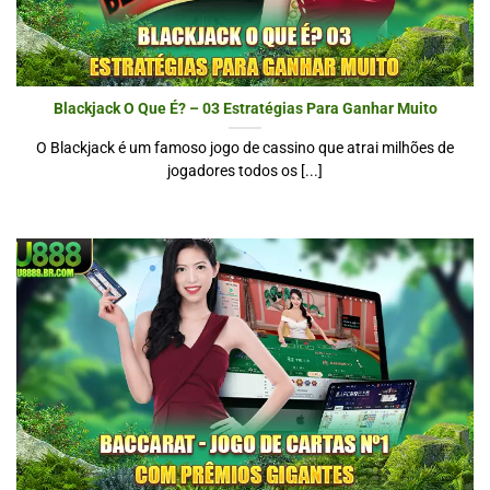
Blackjack O Que É? – 03 Estratégias Para Ganhar Muito
O Blackjack é um famoso jogo de cassino que atrai milhões de
jogadores todos os [...]